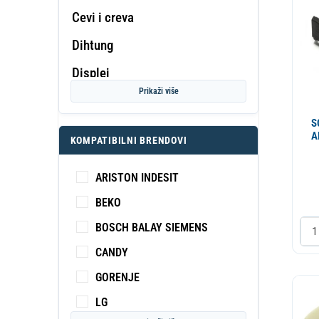
Cevi i creva
Dihtung
PROF
Displej
KA
S
Prikaži više
Dovodno crevo
S
Dugme
A
KOMPATIBILNI BRENDOVI
Elektromotor
ARISTON INDESIT
Elektronika
BEKO
Elektroventil
BOSCH BALAY SIEMENS
Filter-Ulozak-Kuciste
CANDY
Grejac
GORENJE
Gumeni proizvodi
LG