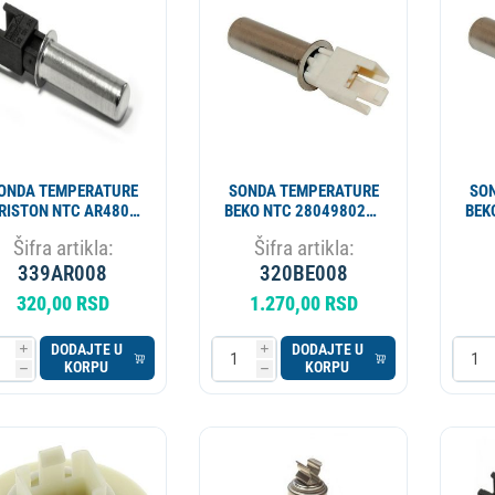
ESIONALNI
MIKROTALASNA
LORIFER
OKOVNIK
KUCNI LEDOMAT
PECNICA
PLINSKI UREDJAJ
MLIN ZA KAFU
ONDA TEMPERATURE
SONDA TEMPERATURE
SO
RISTON NTC AR4801
BEKO NTC 2804980200
BEK
159LG03 TRL200AR
2806720200 ORIGINAL
28
Šifra artikla:
Šifra artikla:
83915
ALT. 320BE010
339AR008
320BE008
320,00 RSD
1.270,00 RSD
DODAJTE U
DODAJTE U
i
i
KORPU
KORPU
h
h