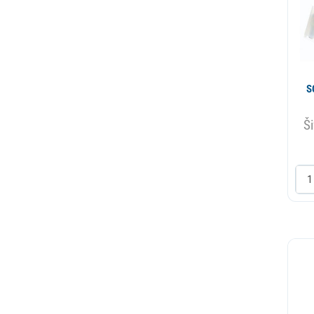
Plasticni deo
Posuda
Potrosni
S
Prekidac
Ši
Programator
Pumpa
Rasveta
Remen
Remenica
Rso filter
Rucica vrata