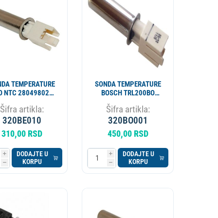
APARAT ZA PIVO
KOTAO
NDA TEMPERATURE
SONDA TEMPERATURE
O NTC 2804980200
BOSCH TRL200BO
06720200 TR ALT.
170961
Šifra artikla:
Šifra artikla:
320BE008
320BE010
320BO001
310,00 RSD
450,00 RSD
DODAJTE U
DODAJTE U
i
i
KORPU
KORPU
h
h