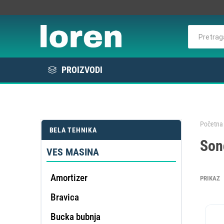
PROIZVODI
Rashlada
Bela tehnika
Početna 
BELA TEHNIKA
KOMER
Son
Elektro / Potrošni materijal
RAS
VE
L
E
VES MASINA
Profesionalna oprema
Amortizer
PRIKAZ
Bravica
DE
OMEK
Bucka bubnja