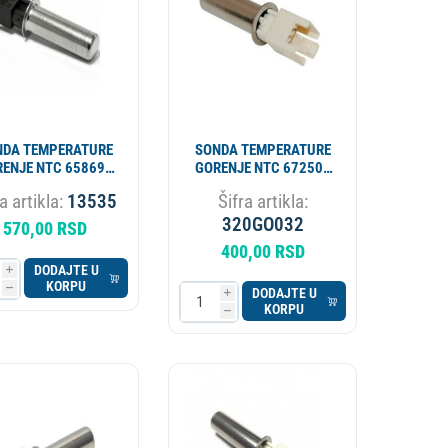
NDA TEMPERATURE
SONDA TEMPERATURE
ENJE NTC 658696
GORENJE NTC 672505
ORIGINAL
658696 PINOVI
a artikla:
13535
Šifra artikla:
ORIGINAL
320GO032
570,00 RSD
400,00 RSD
DODAJTE U
i
KORPU
h
DODAJTE U
i
KORPU
h