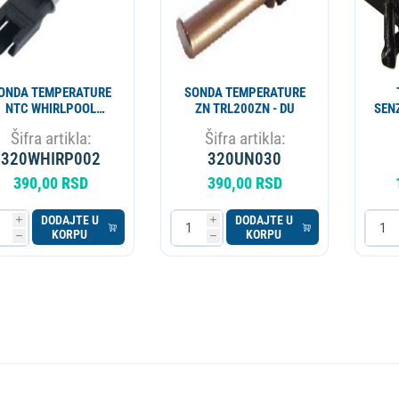
ONDA TEMPERATURE
SONDA TEMPERATURE
NTC WHIRLPOOL
ZN TRL200ZN - DU
SEN
IG4819 TRL200WH
Šifra artikla:
Šifra artikla:
159LG03
320WHIRP002
320UN030
390,00 RSD
390,00 RSD
DODAJTE U
DODAJTE U
i
i
KORPU
KORPU
h
h