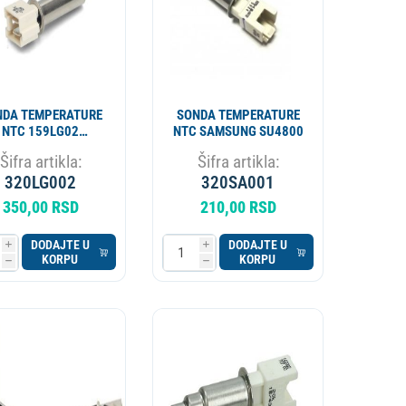
NDA TEMPERATURE
SONDA TEMPERATURE
NTC 159LG02
NTC SAMSUNG SU4800
TRL200ZN - DU
Šifra artikla:
Šifra artikla:
320LG002
320SA001
350,00 RSD
210,00 RSD
DODAJTE U
DODAJTE U
i
i
KORPU
KORPU
h
h