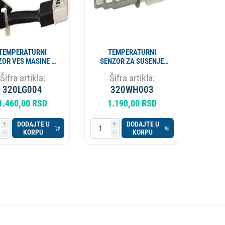
TEMPERATURNI
TEMPERATURNI
ZOR VES MASINE LG
SENZOR ZA SUSENJE
6322FR2046C
VES MASINE
Šifra artikla:
Šifra artikla:
WHIRLPOOL
320LG004
320WH003
C00290251
1.460,00 RSD
1.190,00 RSD
DODAJTE U
DODAJTE U
i
i
KORPU
KORPU
h
h