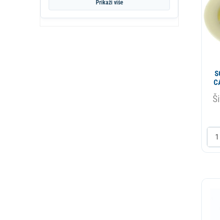
Hidrostat
Prikaži više
SAMSUNG
Kazan- bubanj
WHIRPOOL PHILIPS IGNIS
Lezaj
Maska
S
Mast
C
Mikroprekidac
Ši
Montazni materijal
Nosac lezaja
Odvodno crevo
Okvir vrata
Opruga
Ostalo