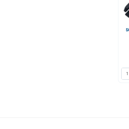
Sarka
Semering
Sonda
S
Staklo vrata
Termostat
Tunel guma
Vrata