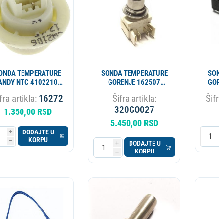
ONDA TEMPERATURE
SONDA TEMPERATURE
SO
ANDY NTC 41022106
GORENJE 162507
GOR
ORIGINAL
A:162506 ORIGINAL
fra artikla:
16272
Šifra artikla:
Šifr
320GO027
1.350,00 RSD
5.450,00 RSD
DODAJTE U
i
KORPU
h
DODAJTE U
i
KORPU
h