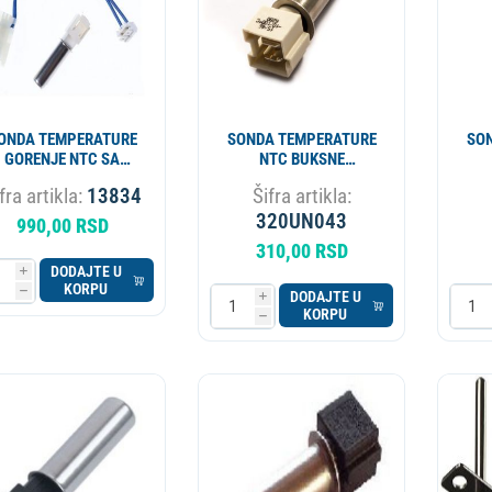
ONDA TEMPERATURE
SONDA TEMPERATURE
SO
GORENJE NTC SA
NTC BUKSNE
ADAPTEROM 896898
WHIRLPOOL TRL200ZN
fra artikla:
13834
Šifra artikla:
ORIGINAL
IG4817
320UN043
990,00 RSD
310,00 RSD
DODAJTE U
i
KORPU
h
DODAJTE U
i
KORPU
h