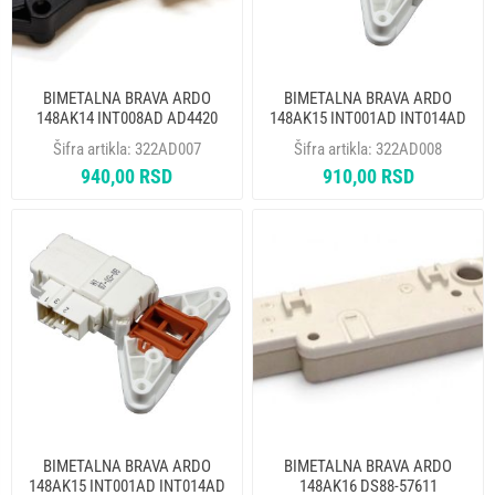
BIMETALNA BRAVA ARDO
BIMETALNA BRAVA ARDO
148AK14 INT008AD AD4420
148AK15 INT001AD INT014AD
AD4423 651016770
Šifra artikla:
322AD007
Šifra artikla:
322AD008
481228058043 METAFLEX ALT.
940,00 RSD
910,00 RSD
322AD012
BIMETALNA BRAVA ARDO
BIMETALNA BRAVA ARDO
148AK15 INT001AD INT014AD
148AK16 DS88-57611