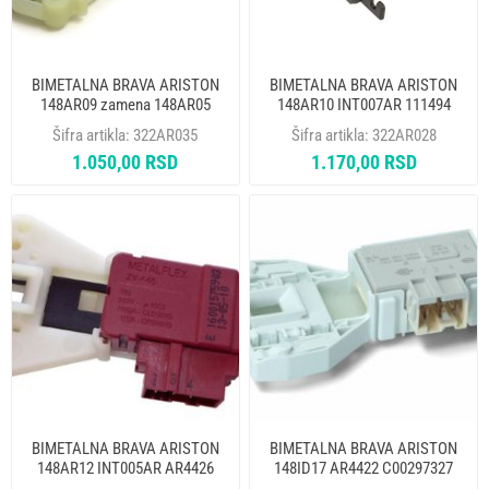
BIMETALNA BRAVA ARISTON
BIMETALNA BRAVA ARISTON
148AR09 zamena 148AR05
148AR10 INT007AR 111494
INT009AR AR4427
Šifra artikla:
322AR035
Šifra artikla:
322AR028
1.050,00 RSD
1.170,00 RSD
BIMETALNA BRAVA ARISTON
BIMETALNA BRAVA ARISTON
148AR12 INT005AR AR4426
148ID17 AR4422 C00297327
C00085194 METALFLEX ALT.
ROLD ALT. 322AR032