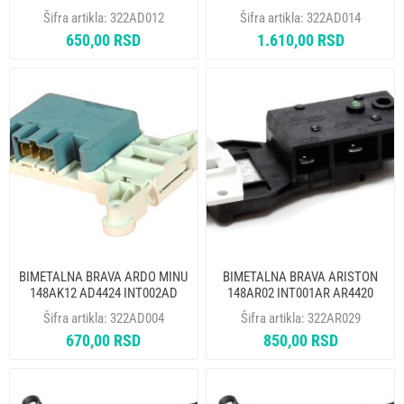
AD4423 651016770
Šifra artikla:
322AD012
Šifra artikla:
322AD014
481228058043 ROLD ALT.
650,00 RSD
1.610,00 RSD
322AD008
BIMETALNA BRAVA ARDO MINU
BIMETALNA BRAVA ARISTON
148AK12 AD4424 INT002AD
148AR02 INT001AR AR4420
C00011140
Šifra artikla:
322AD004
Šifra artikla:
322AR029
670,00 RSD
850,00 RSD