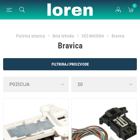
0
Početna stranica
Bela tehnika
VES MASINA
Bravica
Bravica
FILTRIRAJ PROIZVODE