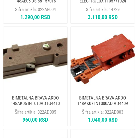
148AE05 DS 88 - 57016
ELECTROLUX 1105771024
1105771008
Šifra artikla:
322AE004
Šifra artikla:
14729
1.290,00 RSD
3.110,00 RSD
BIMETALNA BRAVA ARDO
BIMETALNA BRAVA ARDO
148AK05 INT010AD IG4410
148AK07 INT000AD AD4409
Šifra artikla:
322AD005
Šifra artikla:
322AD003
960,00 RSD
1.040,00 RSD