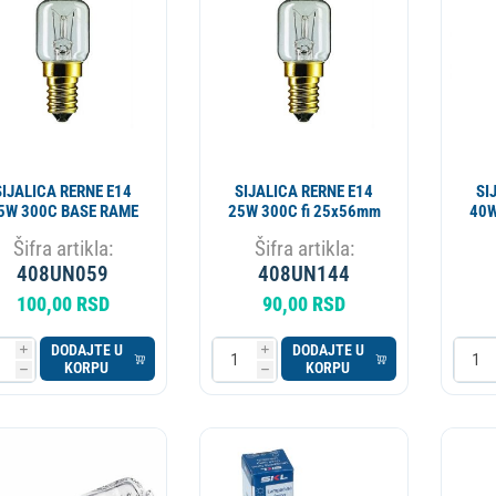
ESIONALNI
MIKROTALASNA
LORIFER
OKOVNIK
KUCNI LEDOMAT
PECNICA
PLINSKI UREDJAJ
MLIN ZA KAFU
SIJALICA RERNE E14
SIJALICA RERNE E14
SI
5W 300C BASE RAME
25W 300C fi 25x56mm
40W
Šifra artikla:
Šifra artikla:
408UN059
408UN144
100,00 RSD
90,00 RSD
DODAJTE U
DODAJTE U
i
i
KORPU
KORPU
h
h