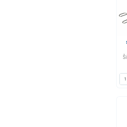
Resetka
Ringla
Rucica vrata
Sarka
Sijalica
Sonda
Ši
Sredstva i alati za ciscenje
opreme
Staklo vrata
Termostat