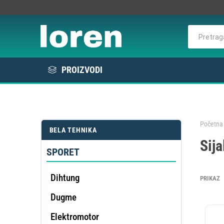
PROIZVODI
Rashlada
Bela tehnika
Početna 
BELA TEHNIKA
KOMER
Sija
Elektro / Potrošni materijal
RAS
VE
L
E
SPORET
Profesionalna oprema
Dihtung
PRIKAZ
Dugme
DE
OMEK
Elektromotor