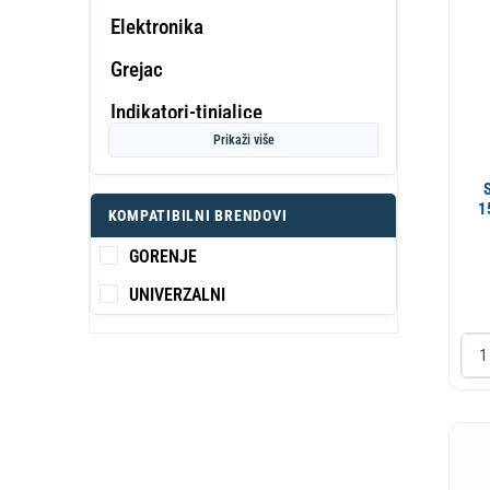
Elektronika
Grejac
PROF
Indikatori-tinjalice
KA
S
Prikaži više
Kabl
Klema
1
KOMPATIBILNI BRENDOVI
Montazni materijal
GORENJE
Motor raznja
UNIVERZALNI
Ostalo
Potrosni
Prekidac
Prikljucni kabl