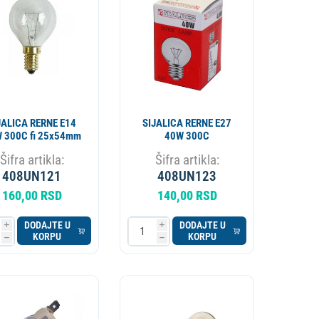
APARAT ZA PIVO
KOTAO
JALICA RERNE E14
SIJALICA RERNE E27
 300C fi 25x54mm
40W 300C
Šifra artikla:
Šifra artikla:
408UN121
408UN123
160,00 RSD
140,00 RSD
DODAJTE U
DODAJTE U
i
i
KORPU
KORPU
h
h