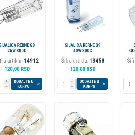
SIJALICA RERNE G9
SIJALICA RERNE G9
25W 300C
40W 300C
GO
fra artikla:
14912
Šifra artikla:
13458
Šifr
120,00 RSD
120,00 RSD
DODAJTE U
DODAJTE U
i
i
KORPU
KORPU
h
h