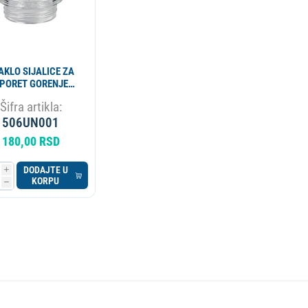
AKLO SIJALICE ZA
PORET GORENJE
39157 ORIGINAL
Šifra artikla:
506UN001
180,00 RSD
DODAJTE U
i
KORPU
h