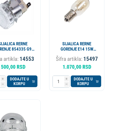
SIJALICA RERNE
SIJALICA RERNE
RENJE 854335 G9
GORENJE E14 15W
25W ORIGINAL
131692 101363
a artikla:
14553
Šifra artikla:
15497
ORIGINAL
500,00 RSD
1.070,00 RSD
DODAJTE U
DODAJTE U
i
i
KORPU
KORPU
h
h