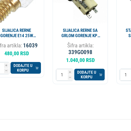
SIJALICA RERNE
SIJALICA RERNE SA
ST
GORENJE E14 25W
GRLOM GORENJE KPL
S
639158 ORIGINAL
LH500 402082 196005
6
fra artikla:
16039
Šifra artikla:
ORIGINAL
339GO098
480,00 RSD
1.040,00 RSD
DODAJTE U
i
KORPU
h
DODAJTE U
i
KORPU
h