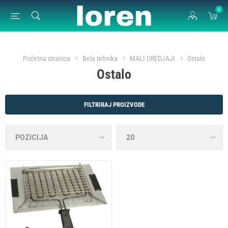
0
Početna stranica
Bela tehnika
MALI UREDJAJI
Ostalo
Ostalo
FILTRIRAJ PROIZVODE