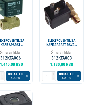
APARAT ZA PIVO
KOTAO
LEKTROVENTIL ZA
ELEKTROVENTIL ZA
KAFE APARAT
KAFE APARAT RAVAN
TOCNI PARKER 1/4"
1/8" MUSKI
Šifra artikla:
Šifra artikla:
SKI 230V 50/60Hz
312KFA006
312KFA003
1.440,00 RSD
1.180,00 RSD
DODAJTE U
DODAJTE U
i
i
KORPU
KORPU
h
h