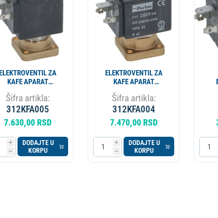
ELEKTROVENTIL ZA
ELEKTROVENTIL ZA
KAFE APARAT
KAFE APARAT
TROKRAKI LUCIFER
TROKRAKI PARKER
LU
Šifra artikla:
Šifra artikla:
240V 50Hz
230V 50/60Hz
312KFA005
312KFA004
2
7.630,00 RSD
7.470,00 RSD
DODAJTE U
DODAJTE U
i
i
KORPU
KORPU
h
h