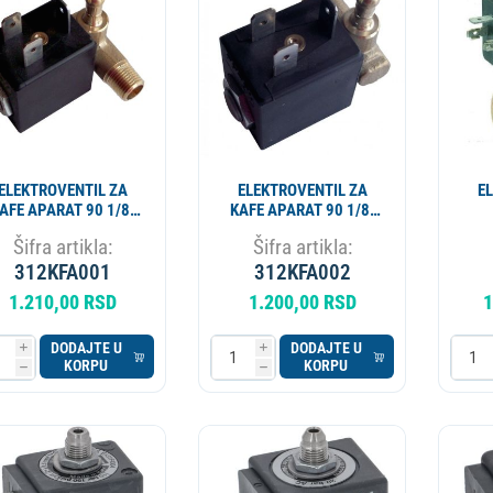
ESIONALNI
MIKROTALASNA
LORIFER
OKOVNIK
KUCNI LEDOMAT
PECNICA
PLINSKI UREDJAJ
MLIN ZA KAFU
ELEKTROVENTIL ZA
ELEKTROVENTIL ZA
E
AFE APARAT 90 1/8"
KAFE APARAT 90 1/8"
MUSKI D
MUSKI L
PRO
Šifra artikla:
Šifra artikla:
ZEN
312KFA001
312KFA002
1.210,00 RSD
1.200,00 RSD
1
DODAJTE U
DODAJTE U
i
i
KORPU
KORPU
h
h