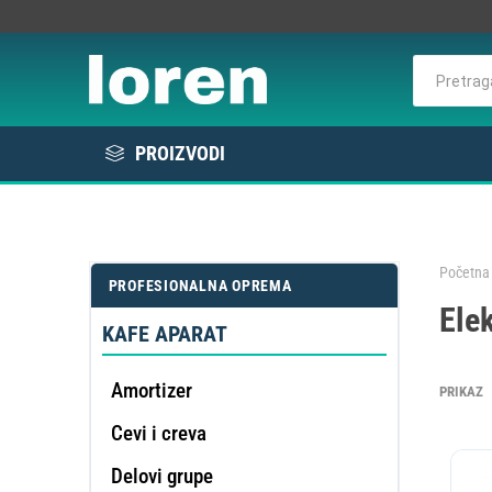
PROIZVODI
Rashlada
Bela tehnika
Početna 
PROFESIONALNA OPREMA
KOMER
Elek
Elektro / Potrošni materijal
RAS
VE
L
E
KAFE APARAT
Profesionalna oprema
Amortizer
PRIKAZ
Cevi i creva
DE
OMEK
Delovi grupe