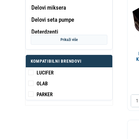
Delovi miksera
Delovi seta pumpe
PROF
Deterdzenti
KA
S
Prikaži više
Dihtung
Displej
K
KOMPATIBILNI BRENDOVI
Dizna
LUCIFER
Dizna
OLAB
Dozator
PARKER
Drzac
Dugme
Elektromotor