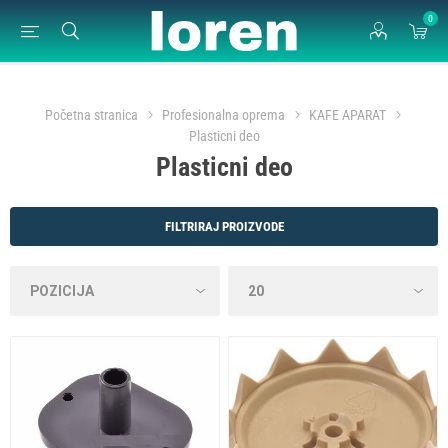
0
Početna stranica
Profesionalna oprema
KAFE APARAT
Plasticni deo
Plasticni deo
FILTRIRAJ PROIZVODE