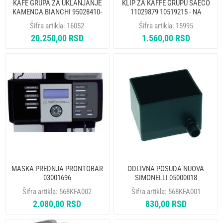
KAFE GRUPA ZA UKLANJANJE
KLIP ZA KAFFE GRUPU SAECO
KAMENCA BIANCHI 95028410-
11029879 10519215 - NA
02M09 10530331 - NA
Šifra artikla:
16052
Šifra artikla:
15995
20.250,00 RSD
1.560,00 RSD
MASKA PREDNJA PRONTOBAR
ODLIVNA POSUDA NUOVA
03001696
SIMONELLI 05000018
Šifra artikla:
568KFA002
Šifra artikla:
568KFA001
2.080,00 RSD
830,00 RSD