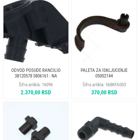
ODVOD POSUDE RANCILIO
PALETA ZA ISKLJUCENJE
38120578 5806161 - NA
05002144
Šifra artikla:
16096
Šifra artikla:
568KFA003
2.370,00 RSD
370,00 RSD