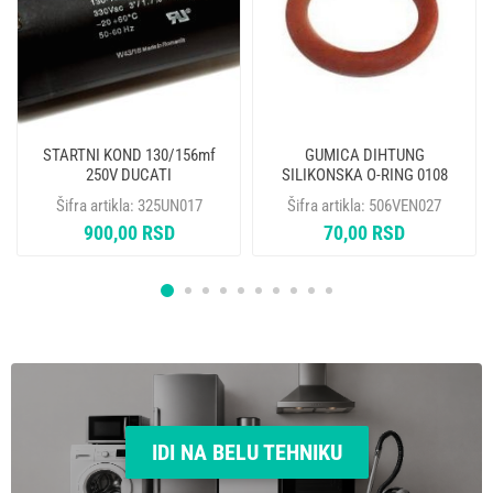
STARTNI KOND 130/156mf
GUMICA DIHTUNG
250V DUCATI
SILIKONSKA O-RING 0108
SAECO LAVAZZA GAGGIA
Šifra artikla:
325UN017
Šifra artikla:
506VEN027
NM01.035
900,00 RSD
70,00 RSD
IDI NA BELU TEHNIKU