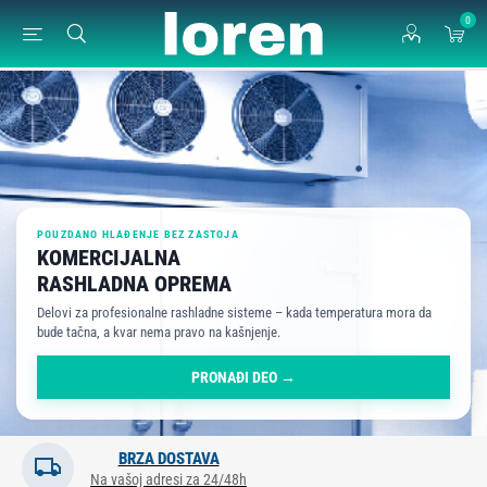
0
POUZDANO HLAĐENJE BEZ ZASTOJA
KOMERCIJALNA
RASHLADNA OPREMA
Delovi za profesionalne rashladne sisteme – kada temperatura mora da
bude tačna, a kvar nema pravo na kašnjenje.
PRONAĐI DEO →
BRZA DOSTAVA
Na vašoj adresi za 24/48h