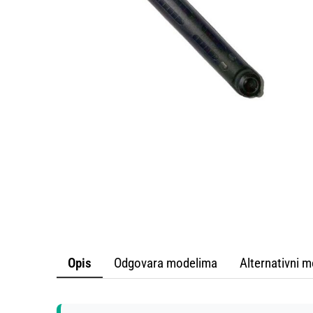
PROF
KA
S
Opis
Odgovara modelima
Alternativni m