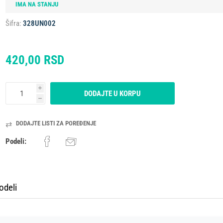
IMA NA STANJU
Šifra:
328UN002
ESIONALNI
MIKROTALASNA
LORIFER
OKOVNIK
KUCNI LEDOMAT
PECNICA
PLINSKI UREDJAJ
MLIN ZA KAFU
420,00 RSD
i
DODAJTE U KORPU
h
DODAJTE LISTI ZA POREĐENJE
Podeli:
odeli