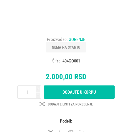
Proizvođač:
GORENJE
NEMA NA STANJU
Šifra:
404GO001
2.000,00 RSD
i
DODAJTE U KORPU
h
DODAJTE LISTI ZA POREĐENJE
Podeli: