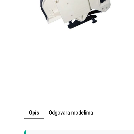
PROF
KA
S
Opis
Odgovara modelima