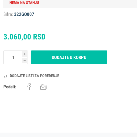
NEMA NA STANJU
Šifra:
322GO007
ESIONALNI
MIKROTALASNA
LORIFER
OKOVNIK
KUCNI LEDOMAT
PECNICA
PLINSKI UREDJAJ
MLIN ZA KAFU
3.060,00 RSD
i
DODAJTE U KORPU
h
DODAJTE LISTI ZA POREĐENJE
Podeli: