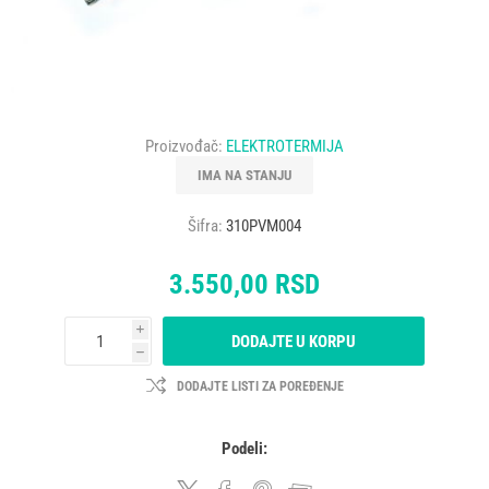
Proizvođač:
ELEKTROTERMIJA
IMA NA STANJU
Šifra:
310PVM004
3.550,00 RSD
i
DODAJTE U KORPU
h
DODAJTE LISTI ZA POREĐENJE
Podeli: