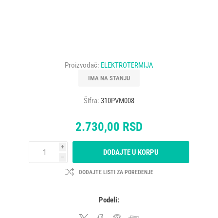
Proizvođač:
ELEKTROTERMIJA
IMA NA STANJU
Šifra:
310PVM008
2.730,00 RSD
i
DODAJTE U KORPU
h
DODAJTE LISTI ZA POREĐENJE
Podeli: