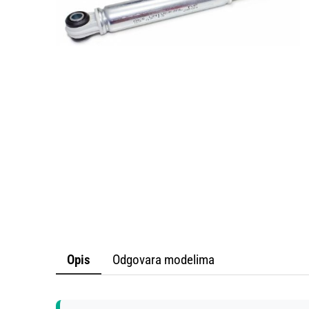
PROF
KA
S
Opis
Odgovara modelima