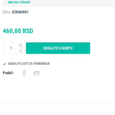
IMA NA STANJU
Šifra:
328AD001
ESIONALNI
MIKROTALASNA
LORIFER
OKOVNIK
KUCNI LEDOMAT
PECNICA
PLINSKI UREDJAJ
MLIN ZA KAFU
460,00 RSD
i
DODAJTE U KORPU
h
DODAJTE LISTI ZA POREĐENJE
Podeli: