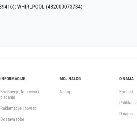
039416); WHIRLPOOL (482000073784)
INFORMACIJE
MOJ NALOG
O NAMA
Korišćenje, kupovina i
Nalog
Kontakt
plaćanje
Politika p
Reklamacije i povrat
O nama
Dostava robe