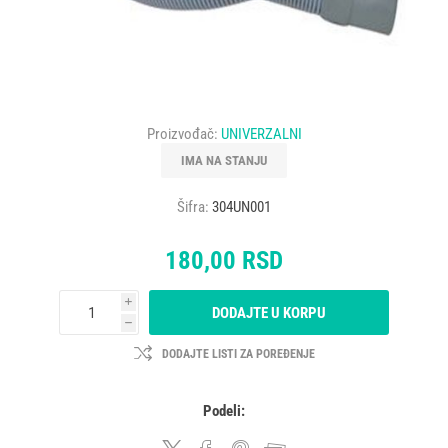
Proizvođač:
UNIVERZALNI
IMA NA STANJU
Šifra:
304UN001
180,00 RSD
i
DODAJTE U KORPU
h
DODAJTE LISTI ZA POREĐENJE
Podeli: