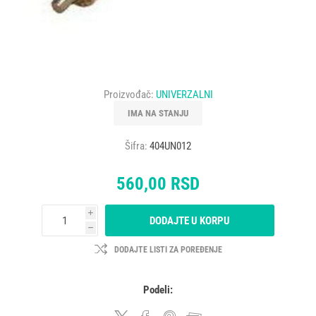
Proizvođač:
UNIVERZALNI
IMA NA STANJU
Šifra:
404UN012
560,00 RSD
i
DODAJTE U KORPU
h
DODAJTE LISTI ZA POREĐENJE
Podeli: