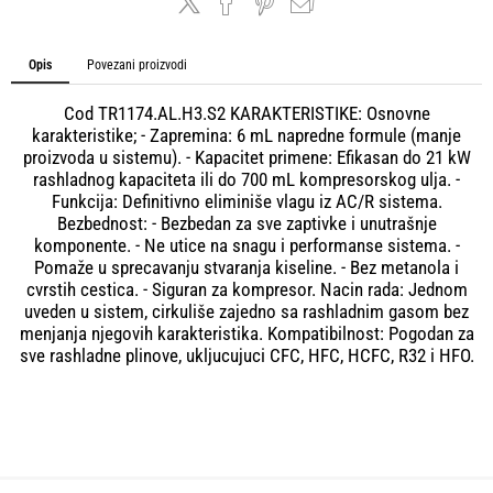
Opis
Povezani proizvodi
Cod TR1174.AL.H3.S2 KARAKTERISTIKE: Osnovne
karakteristike; - Zapremina: 6 mL napredne formule (manje
proizvoda u sistemu). - Kapacitet primene: Efikasan do 21 kW
rashladnog kapaciteta ili do 700 mL kompresorskog ulja. -
Funkcija: Definitivno eliminiše vlagu iz AC/R sistema.
Bezbednost: - Bezbedan za sve zaptivke i unutrašnje
komponente. - Ne utice na snagu i performanse sistema. -
Pomaže u sprecavanju stvaranja kiseline. - Bez metanola i
cvrstih cestica. - Siguran za kompresor. Nacin rada: Jednom
uveden u sistem, cirkuliše zajedno sa rashladnim gasom bez
menjanja njegovih karakteristika. Kompatibilnost: Pogodan za
sve rashladne plinove, ukljucujuci CFC, HFC, HCFC, R32 i HFO.