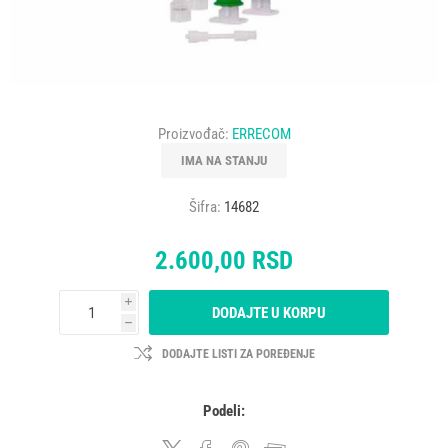
Proizvođač:
ERRECOM
IMA NA STANJU
Šifra:
14682
2.600,00 RSD
i
DODAJTE U KORPU
h
DODAJTE LISTI ZA POREĐENJE
Podeli: