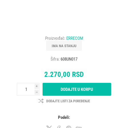
Proizvođač:
ERRECOM
IMA NA STANJU
Šifra:
608UN017
2.270,00 RSD
i
DODAJTE U KORPU
h
DODAJTE LISTI ZA POREĐENJE
Podeli: