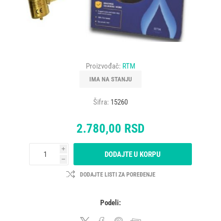
Proizvođač:
RTM
IMA NA STANJU
Šifra:
15260
2.780,00 RSD
i
DODAJTE U KORPU
h
DODAJTE LISTI ZA POREĐENJE
Podeli: