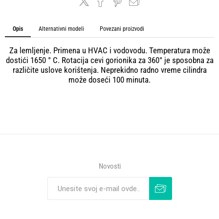
Opis
Alternativni modeli
Povezani proizvodi
Za lemljenje. Primena u HVAC i vodovodu. Temperatura može
dostići 1650 ° C. Rotacija cevi gorionika za 360° je sposobna za
različite uslove korištenja. Neprekidno radno vreme cilindra
može doseći 100 minuta.
Novosti