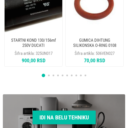
STARTNI KOND 130/156mf
GUMICA DIHTUNG
250V DUCATI
SILIKONSKA O-RING 0108
SAECO LAVAZZA GAGGIA
Šifra artikla:
325UN017
Šifra artikla:
506VEN027
NM01.035
900,00 RSD
70,00 RSD
IDI NA BELU TEHNIKU