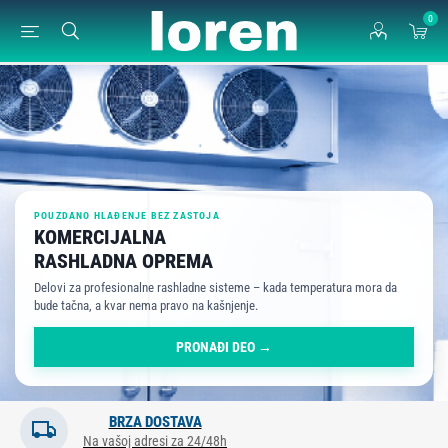
0
POUZDANO HLAĐENJE BEZ ZASTOJA
KOMERCIJALNA
RASHLADNA OPREMA
Delovi za profesionalne rashladne sisteme – kada temperatura mora da
bude tačna, a kvar nema pravo na kašnjenje.
PRONAĐI DEO →
BRZA DOSTAVA
Na vašoj adresi za 24/48h