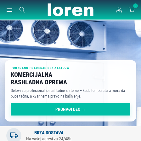
0
POUZDANO HLAĐENJE BEZ ZASTOJA
KOMERCIJALNA
RASHLADNA OPREMA
Delovi za profesionalne rashladne sisteme – kada temperatura mora da
bude tačna, a kvar nema pravo na kašnjenje.
PRONAĐI DEO →
BRZA DOSTAVA
Na vašoj adresi za 24/48h