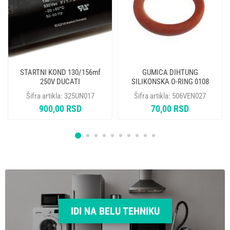
STARTNI KOND 130/156mf
GUMICA DIHTUNG
250V DUCATI
SILIKONSKA O-RING 0108
SAECO LAVAZZA GAGGIA
Šifra artikla:
325UN017
Šifra artikla:
506VEN027
NM01.035
900,00 RSD
70,00 RSD
IDI NA BELU TEHNIKU